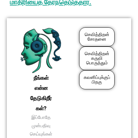
மாதிரியைத் தேர்ந்தெடுத்தார்.
செவித்திறன்
சோதனை
செவித்திறன்
கருவி
பொருத்தும்
நீங்கள்
கவனிப்புக்குப்
பிறகு
என்ன
தேடுகிறீர்
கள்?
இப்போதே
முன்பதிவு
செய்யுங்கள்