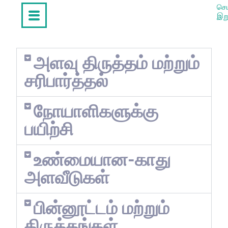
செய
இற
அளவு திருத்தம் மற்றும்
சரிபார்த்தல்
நோயாளிகளுக்கு
பயிற்சி
உண்மையான-காது
அளவீடுகள்
பின்னூட்டம் மற்றும்
திருத்தங்கள்