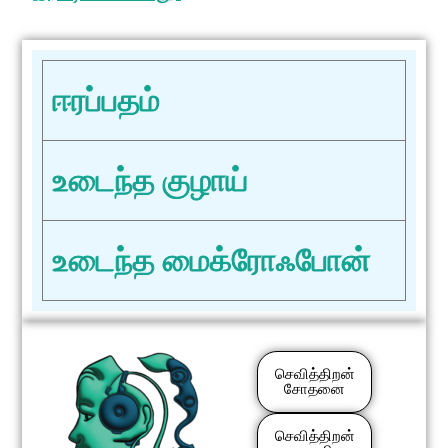
ஈரப்பதம்
உடைந்த குழாய்
உடைந்த மைக்ரோஃபோன்
செவித்திறன்
சோதனை
செவித்திறன்