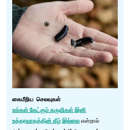
கைமீறிய செலவுகள்
உங்கள் கேட்கும் கருவிகள் இனி
உத்தரவாதத்தின் கீழ் இல்லை
என்றால்