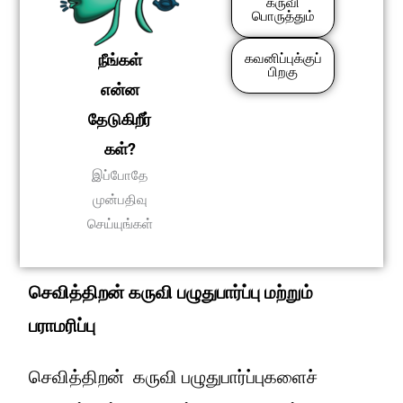
கருவி
பொருத்தும்
நீங்கள்
கவனிப்புக்குப்
பிறகு
என்ன
தேடுகிறீர்
கள்?
இப்போதே
முன்பதிவு
செய்யுங்கள்
செவித்திறன் கருவி பழுதுபார்ப்பு மற்றும்
பராமரிப்பு
செவித்திறன் கருவி பழுதுபார்ப்புகளைச்